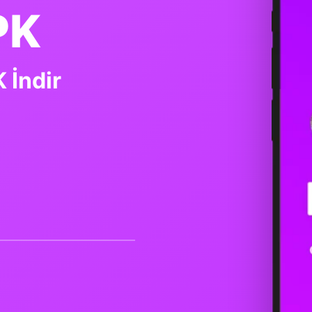
PK
 İndir