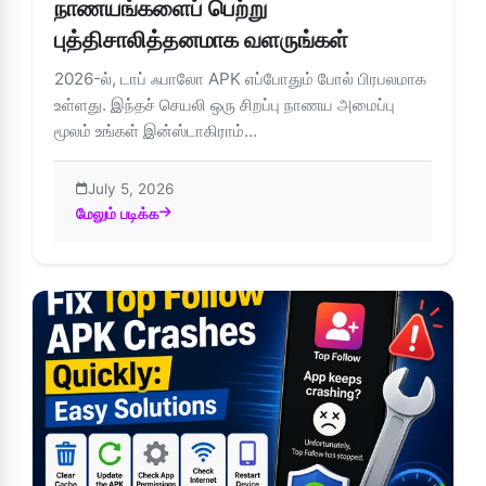
நாணயங்களைப் பெற்று
புத்திசாலித்தனமாக வளருங்கள்
2026-ல், டாப் ஃபாலோ APK எப்போதும் போல் பிரபலமாக
உள்ளது. இந்தச் செயலி ஒரு சிறப்பு நாணய அமைப்பு
மூலம் உங்கள் இன்ஸ்டாகிராம்...
July 5, 2026
மேலும் படிக்க
about டாப் ஃபாலோ APK 2026 உடன் இலவச நாணயங்களைப் பெற்ற