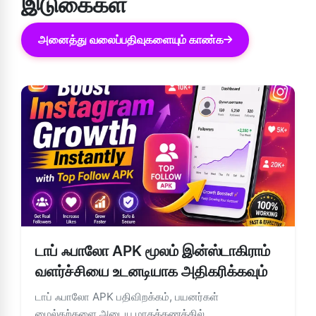
இடுகைகள்
அனைத்து வலைப்பதிவுகளையும் காண்க
டாப் ஃபாலோ APK மூலம் இன்ஸ்டாகிராம்
வளர்ச்சியை உடனடியாக அதிகரிக்கவும்
டாப் ஃபாலோ APK பதிவிறக்கம், பயனர்கள்
மைல்கற்களை அடைய மாதக்கணக்கில்