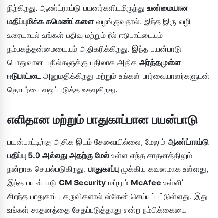
நிற்கிறது. ஆண்ட்ராய்டு பயனர்களிடமிருந்து
உண்மையான
மதிப்புமிக்க கமெண்ட்களை
வழங்குவதால். இந்த இரு வழி
உரையாடல் உங்கள் பதிவு மற்றும் ரீல் ஈடுபாட்டையும்
நம்பகத்தன்மையையும் அதிகரிக்கிறது. இந்த பயன்பாடு
பொதுவான பதில்களுக்கு பதிலாக அதிக
அர்த்தமுள்ள
ஈடுபாட்டை
அனுமதிக்கிறது மற்றும் உங்கள் பார்வையாளர்களுடன்
தொடர்பை வலுப்படுத்த உதவுகிறது.
எளிதான மற்றும் பாதுகாப்பான பயன்பாடு
பயன்பாட்டிற்கு அதிக இடம் தேவையில்லை, மேலும்
ஆண்ட்ராய்டு
பதிப்பு 5.0 அல்லது அதற்கு மேல்
உள்ள எந்த சாதனத்திலும்
நன்றாக செயல்படுகிறது.
பாதுகாப்பு
முக்கிய கவனமாக உள்ளது,
இந்த பயன்பாடு
CM Security
மற்றும்
McAfee
உள்ளிட்ட
சிறந்த பாதுகாப்பு கருவிகளால் ஸ்கேன் செய்யப்பட்டுள்ளது. இது
உங்கள் சாதனத்தை சேதப்படுத்தாது என்ற நம்பிக்கையை