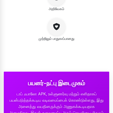
அதிவேகம்
முற்றிலும் பாதுகாப்பானது
பயனர்-நட்பு இடைமுகம்
டாப் ஃபாலோ APK, உள்ளுணர்வு மற்றும் எளிதாகப்
பயன்படுத்தக்கூடிய வடிவமைப்பைக் கொண்டுள்ளது, இது
அனைத்து வயதினருக்கும் அணுகக்கூடியதாக
அமைகிறது. இதன் தளவமைப்பு அசல் செயலியை மிகவும்