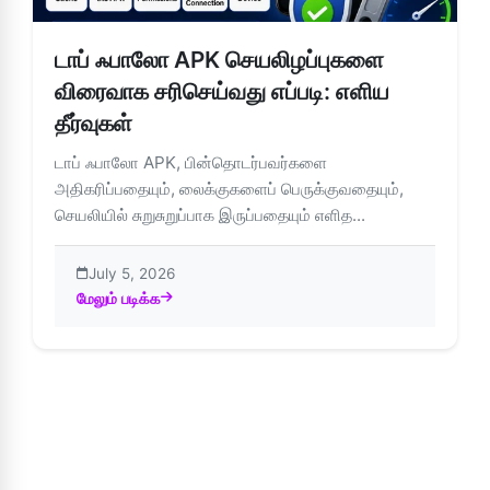
டாப் ஃபாலோ APK செயலிழப்புகளை
விரைவாக சரிசெய்வது எப்படி: எளிய
தீர்வுகள்
டாப் ஃபாலோ APK, பின்தொடர்பவர்களை
அதிகரிப்பதையும், லைக்குகளைப் பெருக்குவதையும்,
செயலியில் சுறுசுறுப்பாக இருப்பதையும் எளித...
July 5, 2026
மேலும் படிக்க
about டாப் ஃபாலோ APK செயலிழப்புகளை விரைவாக சரிசெய்வது எப