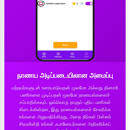
நாணய அடிப்படையிலான அமைப்பு
மற்றவர்களுடன் உரையாடுவதன் மூலமோ அல்லது தினசரி
பணிகளை முடிப்பதன் மூலமோ நாணயங்களைச்
சம்பாதிக்கவும். ஒவ்வொரு நாளும் புதிய பணிகள்
கிடைக்கின்றன, இது நாணயங்களைச் சேகரிக்க
உங்களை அனுமதிக்கிறது, அதை நீங்கள் பின்னர்
சிரமமின்றி உங்கள் ஃபாலோயர்களை அதிகரிக்கப்