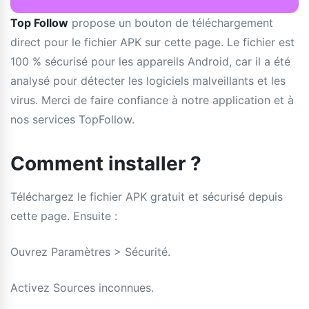
Top Follow
propose un bouton de téléchargement
direct pour le fichier APK sur cette page. Le fichier est
100 % sécurisé pour les appareils Android, car il a été
analysé pour détecter les logiciels malveillants et les
virus. Merci de faire confiance à notre application et à
nos services TopFollow.
Comment installer ?
Téléchargez le fichier APK gratuit et sécurisé depuis
cette page. Ensuite :
Ouvrez Paramètres > Sécurité.
Activez Sources inconnues.